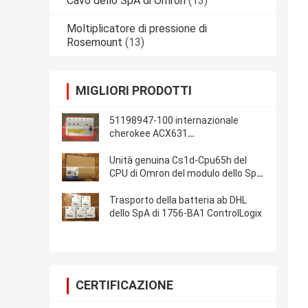
Cavo dello SpA di Omron
(13)
Moltiplicatore di pressione di
Rosemount
(13)
MIGLIORI PRODOTTI
51198947-100 internazionale
cherokee ACX631
dell'ALIMENTAZIONE ELETTRICA
del modulo di controllo dello SpA
Unità genuina Cs1d-Cpu65h del
MEASUREX
CPU di Omron del modulo dello SpA
di CS1D-CPU65H nuova nel
trasporto di DHL della scatola
Trasporto della batteria ab DHL
dello SpA di 1756-BA1 ControlLogix
CERTIFICAZIONE