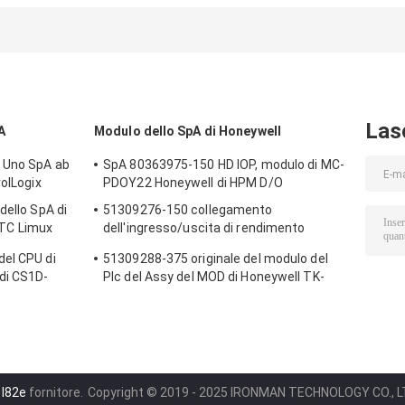
ControlLogix
ControlLogix 8
OF4 1756 0F4
ControlNet
pinta/Digital del
Allen Bradley
modulo di
ControlLogix
controllo dello
SpA della pinta
Las
A
Modulo dello SpA di Honeywell
r Uno SpA ab
SpA 80363975-150 HD IOP, modulo di MC-
rolLogix
PDOY22 Honeywell di HPM D/O
dello SpA di
51309276-150 collegamento
TC Limux
dell'ingresso/uscita di rendimento
elevato HPM di Honeywell UCN di scorta
el CPU di
51309288-375 originale del modulo del
di schede
di CS1D-
Plc del Assy del MOD di Honeywell TK-
di DHL della
PRR021 Redun
 l82e
fornitore.
Copyright © 2019 - 2025 IRONMAN TECHNOLOGY CO., LTD