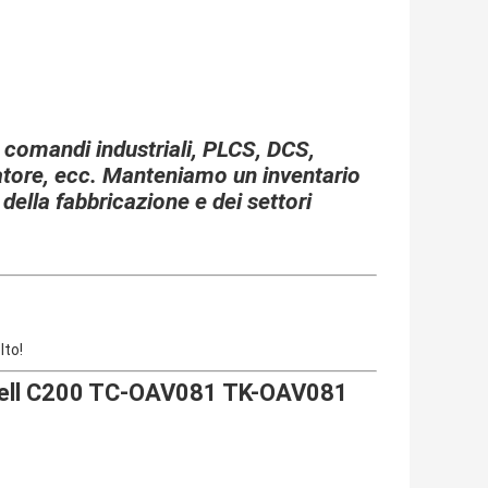
i comandi industriali, PLCS, DCS,
latore, ecc. Manteniamo un inventario
 della fabbricazione e dei settori
to!
well C200 TC-OAV081 TK-OAV081