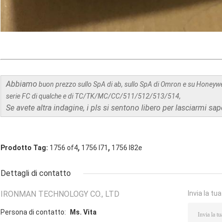
Abbiamo
buon prezzo sullo SpA di ab, sullo SpA di Omron e su Honeywe
serie FC di qualche e di TC/TK/MC/CC/511/512/513/514,
Se avete altra indagine, i pls si sentono libero per lasciarmi sap
,
,
Prodotto Tag:
1756 of4
1756 l71
1756 l82e
Dettagli di contatto
IRONMAN TECHNOLOGY CO., LTD
Invia la tu
Persona di contatto:
Ms. Vita