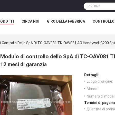
RODOTTI
CIRCA NOI
GIRO DELLA FABBRICA
CONTROLLO 
i Controllo Dello SpA Di TC-OAV081 TK-OAV081 AO Honeywell C200 8pt
Modulo di controllo dello SpA di TC-OAV081 
12 mesi di garanzia
Dettagli:
Luogo di origine:
Marca:
Numero di modell
Termini di pagame
Quantità di ordin