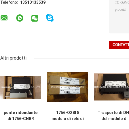
Telefono:
13510133539
Altri prodotti
ponte ridondante
1756-OX8I 8
Trasporto di D
di 1756-CNBR
modulo di relè di
del modulo di
Allen Bradley ab
Allen Bradley
uscita di 1756-