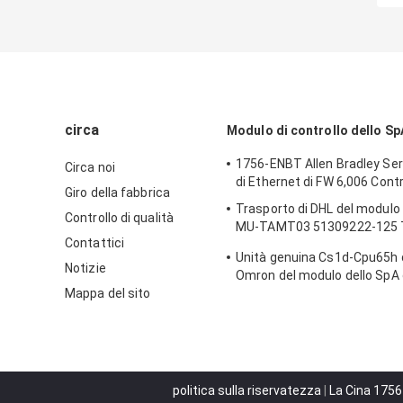
circa
Modulo di controllo dello Sp
1756-ENBT Allen Bradley Se
Circa noi
di Ethernet di FW 6,006 Cont
Giro della fabbrica
Trasporto di DHL del modulo 
Controllo di qualità
MU-TAMT03 51309222-125 
Contattici
32ptmux
Unità genuina Cs1d-Cpu65h d
Notizie
Omron del modulo dello SpA 
Mappa del sito
CPU65H nuova nel trasporto 
scatola
politica sulla riservatezza
|
La Cina 1756