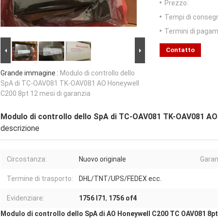
Prezzo:
Tempi di conseg
Termini di pagam
Contatto
Grande immagine :
Modulo di controllo dello
SpA di TC-OAV081 TK-OAV081 AO Honeywell
C200 8pt 12 mesi di garanzia
Modulo di controllo dello SpA di TC-OAV081 TK-OAV081 AO 
descrizione
Circostanza:
Nuovo originale
Garan
Termine di trasporto:
DHL/TNT/UPS/FEDEX ecc.
Evidenziare:
1756 l71
,
1756 of4
Modulo di controllo dello SpA di AO Honeywell C200 TC OAV081 8pt