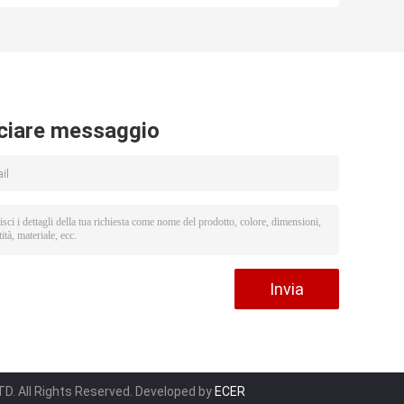
Allen Bradley Ser
ControlLogix del
B ControlLogix
pacchetto di Allen
5571 del modulo
Bradley B del
di controllo dello
modulo di
SpA 1756-L71
controllo dello
SpA 1756-L72
ciare messaggio
. All Rights Reserved. Developed by
ECER