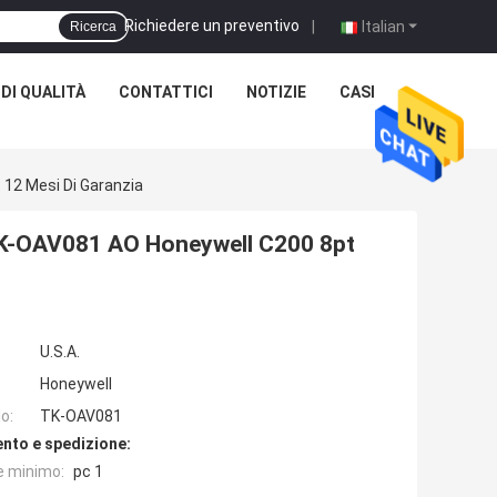
Richiedere un preventivo
|
Italian
Ricerca
DI QUALITÀ
CONTATTICI
NOTIZIE
CASI
 12 Mesi Di Garanzia
TK-OAV081 AO Honeywell C200 8pt
U.S.A.
Honeywell
o:
TK-OAV081
nto e spedizione:
e minimo:
pc 1