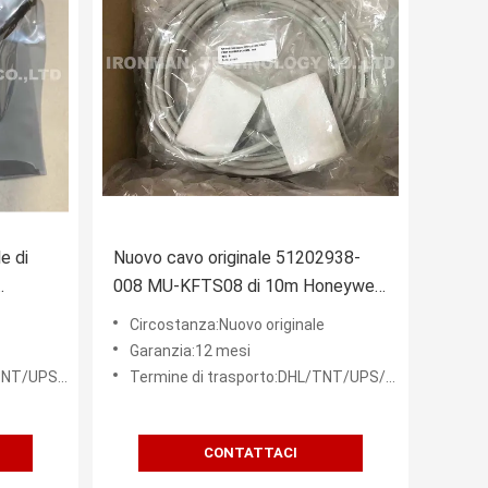
e di
Nuovo cavo originale 51202938-
008 MU-KFTS08 di 10m Honeywell
FTA
Circostanza:Nuovo originale
Garanzia:12 mesi
FEDEX ecc.
Termine di trasporto:DHL/TNT/UPS/FEDEX ecc.
CONTATTACI