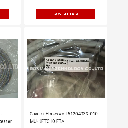
CONTATTACI
o
Cavo di Honeywell 51204033-010
tester
MU-KFTS10 FTA