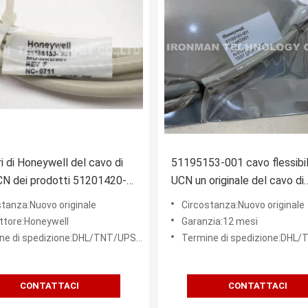
i di Honeywell del cavo di
51195153-001 cavo flessibil
N dei prodotti 51201420-
UCN un originale del cavo di
-KFTA20 FTA
Honeywell del tester nuovo
stanza:Nuovo originale
Circostanza:Nuovo originale
ttore:Honeywell
Garanzia:12 mesi
 di spedizione:DHL/TNT/UPS/FEDEX ecc.
Termine di spedizione:DHL/TNT/UPS/
CONTATTACI
CONTATTACI