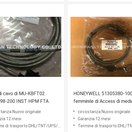
di cavo di MU-KBFT02
HONEYWELL 51305380-100
98-200 INST HPM FTA
femminile di Access di medi
Pin
stanza:Nuovo originale
circostanza:Nuovo originale
zia:12 mesi
Garanzia:12 mesi
 di trasporto:DHL/TNT/UPS/FEDEX ecc.
Termine di trasporto:DHL/TNT/UPS/