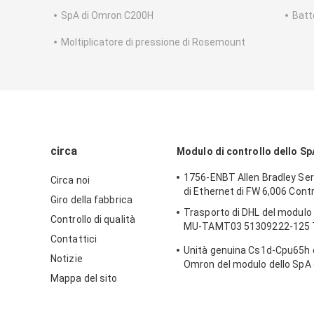
SpA di Omron C200H
Batt
Moltiplicatore di pressione di Rosemount
circa
Modulo di controllo dello Sp
1756-ENBT Allen Bradley Se
Circa noi
di Ethernet di FW 6,006 Cont
Giro della fabbrica
Trasporto di DHL del modulo 
Controllo di qualità
MU-TAMT03 51309222-125 
Contattici
32ptmux
Unità genuina Cs1d-Cpu65h d
Notizie
Omron del modulo dello SpA 
Mappa del sito
CPU65H nuova nel trasporto 
scatola