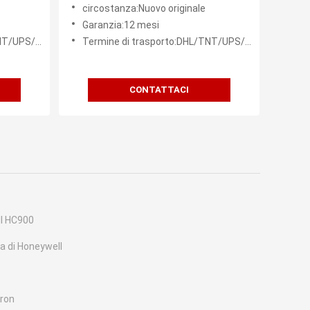
circostanza:Nuovo originale
Garanzia:12 mesi
FEDEX ecc.
Termine di trasporto:DHL/TNT/UPS/FEDEX ecc.
CONTATTACI
ll HC900
a di Honeywell
mron