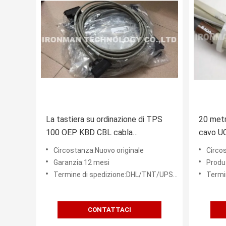
La tastiera su ordinazione di TPS
20 metr
100 OEP KBD CBL cabla
cavo UC
51305418-100 Honeywell
020 MU
Circostanza:Nuovo originale
Circo
Garanzia:12 mesi
Produ
Termine di spedizione:DHL/TNT/UPS/FEDEX ecc.
Termine
CONTATTACI