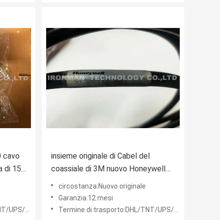
 cavo
insieme originale di Cabel del
a di 15
coassiale di 3M nuovo Honeywell
51308112-003 LCN B
circostanza:Nuovo originale
Garanzia:12 mesi
FEDEX ecc.
Termine di trasporto:DHL/TNT/UPS/FEDEX ecc.