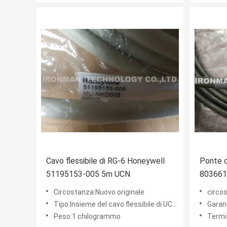
Cavo flessibile di RG-6 Honeywell
Ponte 
51195153-005 5m UCN
803661
Circostanza:Nuovo originale
circo
Tipo:Insieme del cavo flessibile di UCN RG-6
Garan
Peso:1 chilogrammo
Termine