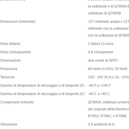
la sottobase x di Q7800A 6
sottobase di Q7800B
Dimensioni (millimetri)
127 millimetri ampia x 127
millimetri con la sottobas
con la sottobase di Q780
Peso (libbre)
1 libbra 13 once
Peso (chilogrammi)
0,8 chilogrammi
Osservazioni
due uscite di SPDT
Frequenza
60 hertz (±10%), 50 hertz
Tensione
220 - 240 VCA (+10, -15%
Gamma di temperature di stoccaggio e di trasporto (F)
-40 F a +140 F
Gamma di temperature di stoccaggio e di trasporto (C)
-40 C a +60 C
Componenti richieste
Q7800A, sottobasi universa
del segnale della fiamm
R7852, R7861, o R7886.
Vibrazione
0,5 ambienti di G