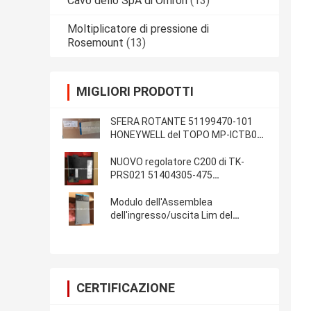
Cavo dello SpA di Omron
(13)
Moltiplicatore di pressione di
Rosemount
(13)
MIGLIORI PRODOTTI
SFERA ROTANTE 51199470-101
HONEYWELL del TOPO MP-ICTB01-
100 nuovo in scatola in azione
NUOVO regolatore C200 di TK-
PRS021 51404305-475
HONEYWELL
Modulo dell'Assemblea
dell'ingresso/uscita Lim del
modulo 51403427-275 dello SpA di
TK-IOLI01 Honeywell
CERTIFICAZIONE