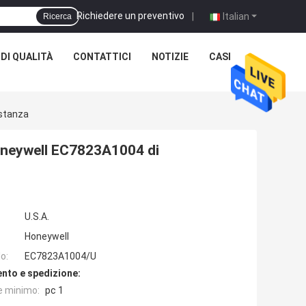
Richiedere un preventivo
|
Italian
Ricerca
DI QUALITÀ
CONTATTICI
NOTIZIE
CASI
ostanza
Honeywell EC7823A1004 di
U.S.A.
Honeywell
o:
EC7823A1004/U
nto e spedizione:
e minimo:
pc 1