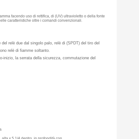
ma facendo uso di rettifica, di (UV) ultravioletto o della fonte
delle caratteristiche oltre i comandi convenzionali.
 del relè due dal singolo palo, relè di (SPDT) del tiro del
no relè di fiamme soltanto.
uro-inizio, la serrata della sicurezza, commutazione del
a
 alta x 5 1/4 dentro. in profondità con