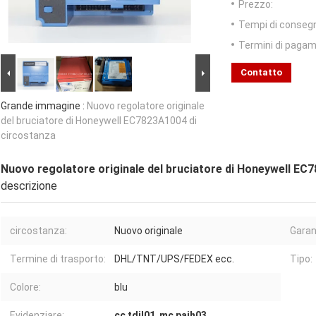
Prezzo:
Tempi di conseg
Termini di pagam
Contatto
Grande immagine :
Nuovo regolatore originale
del bruciatore di Honeywell EC7823A1004 di
circostanza
Nuovo regolatore originale del bruciatore di Honeywell EC
descrizione
circostanza:
Nuovo originale
Garan
Termine di trasporto:
DHL/TNT/UPS/FEDEX ecc.
Tipo:
Colore:
blu
Evidenziare:
cc tdil01
,
mc paih03