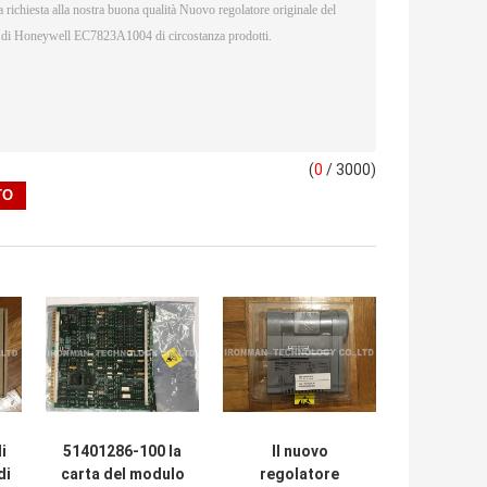
(
0
/ 3000)
i
51401286-100 la
Il nuovo
di
carta del modulo
regolatore