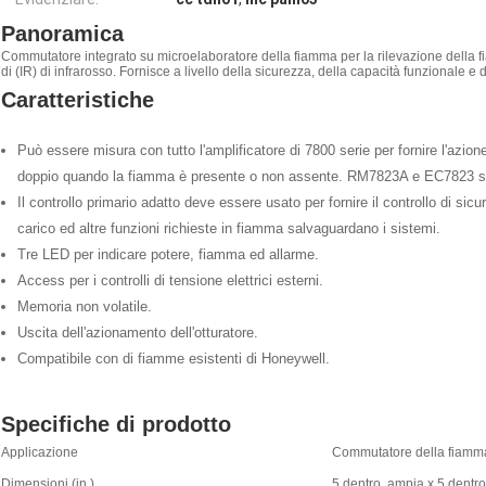
Panoramica
Commutatore integrato su microelaboratore della fiamma per la rilevazione della fiam
di (IR) di infrarosso. Fornisce a livello della sicurezza, della capacità funzionale e 
Caratteristiche
Può essere misura con tutto l'amplificatore di 7800 serie per fornire l'azione
doppio quando la fiamma è presente o non assente. RM7823A e EC7823 so
Il controllo primario adatto deve essere usato per fornire il controllo di sic
carico ed altre funzioni richieste in fiamma salvaguardano i sistemi.
Tre LED per indicare potere, fiamma ed allarme.
Access per i controlli di tensione elettrici esterni.
Memoria non volatile.
Uscita dell'azionamento dell'otturatore.
Compatibile con di fiamme esistenti di Honeywell.
Specifiche di prodotto
Applicazione
Commutatore della fiamm
Dimensioni (in.)
5 dentro. ampia x 5 dentro.