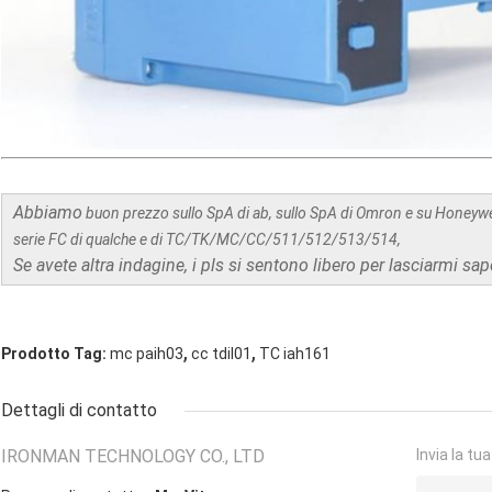
Abbiamo
buon prezzo sullo SpA di ab, sullo SpA di Omron e su Honeywe
serie FC di qualche e di TC/TK/MC/CC/511/512/513/514,
Se avete altra indagine, i pls si sentono libero per lasciarmi sap
,
,
Prodotto Tag:
mc paih03
cc tdil01
TC iah161
Dettagli di contatto
IRONMAN TECHNOLOGY CO., LTD
Invia la tu