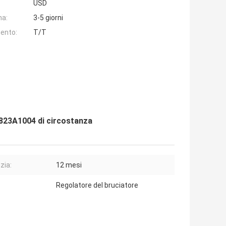
USD
na:
3-5 giorni
ento:
T/T
7823A1004 di circostanza
zia:
12 mesi
Regolatore del bruciatore