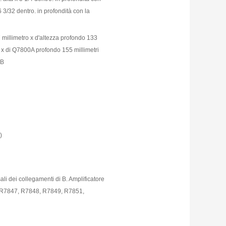
 3/32 dentro. in profondità con la
 millimetro x d'altezza profondo 133
e x di Q7800A profondo 155 millimetri
0B
)
li dei collegamenti di B. Amplificatore
a R7847, R7848, R7849, R7851,