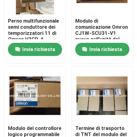
Giro della fabbrica
Perno multifunzionale
Modulo di
semi conduttore dei
comunicazione Omron
temporizzatori 11 di
CJ1W-SCU31-V1
Controllo di qualità
Omron H3CR-A
nuovo nell'unità del
CPU dello SpA della
Invia richiesta
Invia richiesta
scatola
Contattici
Notizie
Casi
Modulo di controllo dello SpA
Modulo del controllore
Termine di trasporto
Modulo dello SpA di Honeywell
logico programmabile
di TNT del modulo del