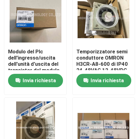
Modulo del Plc
Temporizzatore semi
dell'ingresso/uscita
conduttore OMRON
dell'unità d'uscita del
H3CR-A8-600 di IP40
transistor del modulo
24-48VAC 12-48VDC
dello SpA di CJ1W-
8kV
Invia richiesta
Invia richiesta
OD212 Omron
Casa
Prodotti
Circa noi