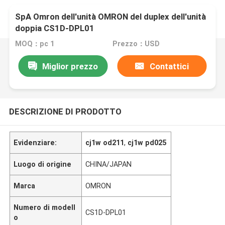
SpA Omron dell'unità OMRON del duplex dell'unità
doppia CS1D-DPL01
MOQ：pc 1
Prezzo：USD
Miglior prezzo
Contattici
DESCRIZIONE DI PRODOTTO
Evidenziare:
cj1w od211
,
cj1w pd025
Luogo di origine
CHINA/JAPAN
Marca
OMRON
Numero di modell
CS1D-DPL01
o