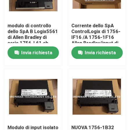
Prodotti
modulo di controllo
Corrente dello SpA
dello SpA B Logix5561
ControlLogix di 1756-
Modulo di controllo dello SpA
di Allen Bradley di
IF16 /A 1756-1F16
serie 1756-L61 ab
Allen Bradley/input di
volt
Invia richiesta
Invia richiesta
Modulo dello SpA di Honeywell
Regolatore di Honeywell HC900
Modulo di Honeywell FSC
Honeywell cabla i prodotti
Pacchetto della batteria di Honeywell
Modulo di input isolato
NUOVA 1756-1B32