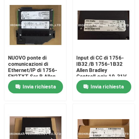
NUOVO ponte di
Input di CC di 1756-
comunicazioni di
IB32 /B 1756-1B32
Ethernet/IP di 1756-
Allen Bradley
EN2TXT Ser B Allen
ControlLogix 10-31V
Bradley
32-P
Invia richiesta
Invia richiesta
Casa
Chi siamo
Contatti