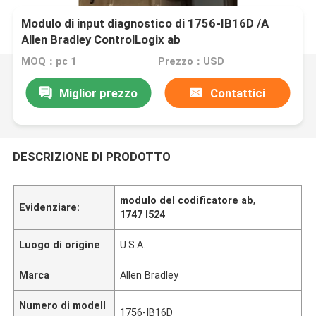
Modulo di input diagnostico di 1756-IB16D /A
Allen Bradley ControlLogix ab
MOQ：pc 1
Prezzo：USD
Miglior prezzo
Contattici
DESCRIZIONE DI PRODOTTO
modulo del codificatore ab
,
Evidenziare:
1747 l524
Luogo di origine
U.S.A.
Marca
Allen Bradley
Numero di modell
1756-IB16D