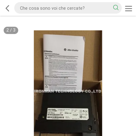
2
/
3