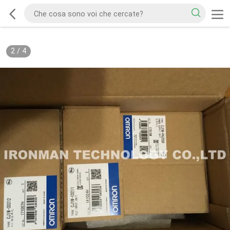
2
/
4