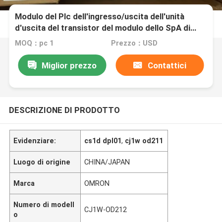
Modulo del Plc dell'ingresso/uscita dell'unità
d'uscita del transistor del modulo dello SpA di
CJ1W-OD212 Omron
MOQ：pc 1
Prezzo：USD
Miglior prezzo
Contattici
DESCRIZIONE DI PRODOTTO
Evidenziare:
cs1d dpl01
,
cj1w od211
Luogo di origine
CHINA/JAPAN
Marca
OMRON
Numero di modell
CJ1W-OD212
o