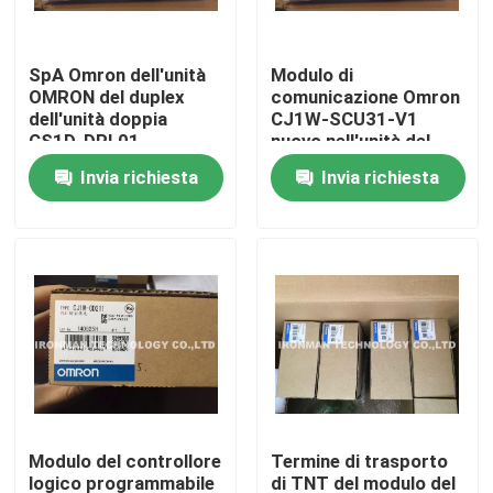
Prodotti
SpA Omron dell'unità
Modulo di
OMRON del duplex
comunicazione Omron
dell'unità doppia
CJ1W-SCU31-V1
Modulo di controllo dello SpA
CS1D-DPL01
nuovo nell'unità del
CPU dello SpA della
Invia richiesta
Invia richiesta
scatola
Modulo dello SpA di Honeywell
Regolatore di Honeywell HC900
Modulo di Honeywell FSC
Honeywell cabla i prodotti
Modulo del controllore
Termine di trasporto
Pacchetto della batteria di Honeywell
logico programmabile
di TNT del modulo del