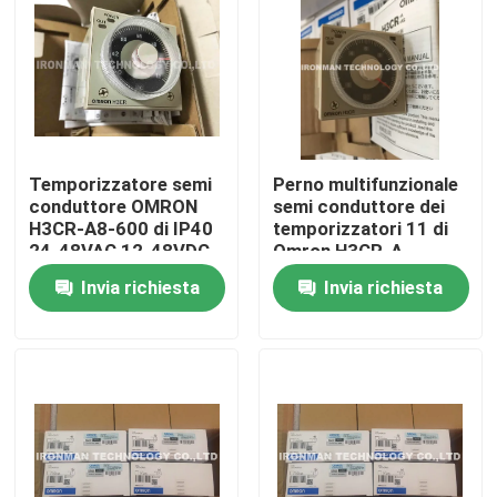
Temporizzatore semi
Perno multifunzionale
conduttore OMRON
semi conduttore dei
H3CR-A8-600 di IP40
temporizzatori 11 di
24-48VAC 12-48VDC
Omron H3CR-A
8kV
Invia richiesta
Invia richiesta
Casa
Chi siamo
Contatti