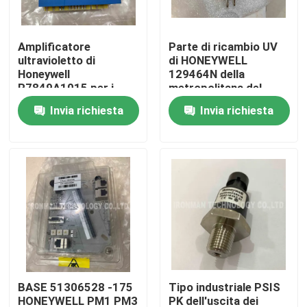
Prodotti
Amplificatore
Parte di ricambio UV
ultravioletto di
di HONEYWELL
Honeywell
129464N della
Modulo di controllo dello SpA
R7849A1015 per i
metropolitana del
moduli di relè di 7800
rivelatore del sensore
Invia richiesta
Invia richiesta
SERIE
della fiamma
Modulo dello SpA di Honeywell
Regolatore di Honeywell HC900
Modulo di Honeywell FSC
Honeywell cabla i prodotti
BASE 51306528 -175
Tipo industriale PSIS
Pacchetto della batteria di Honeywell
HONEYWELL PM1 PM3
PK dell'uscita dei