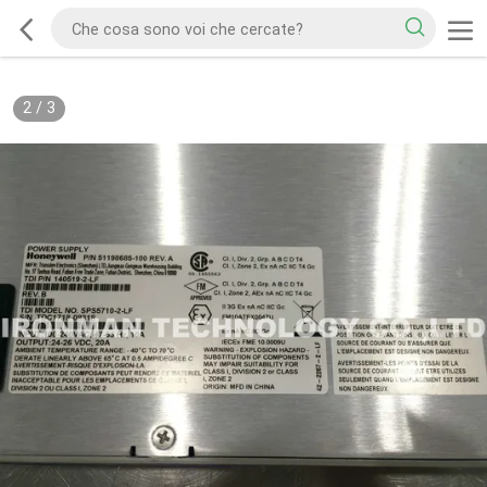
2
/
3