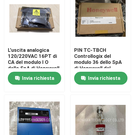
L'uscita analogica
PIN TC-TBCH
120/220VAC 16PT di
Controllogix del
CA del modulo I O
modulo 36 dello SpA
dello SpA di Honeywell
di Honeywell del
TK-ODK161 HA
blocchetto terminali
Invia richiesta
Invia richiesta
RICOPERTO
Casa
Chi siamo
Contatti