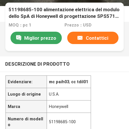
51198685-100 alimentazione elettrica del modulo
dello SpA di Honeywell di progettazione SPS5710
nuovissima in scatola
MOQ：pc 1
Prezzo：USD
Miglior prezzo
Contattici
DESCRIZIONE DI PRODOTTO
Evidenziare:
mc paih03
,
cc tdil01
Luogo di origine
U.S.A.
Marca
Honeywell
Numero di modell
51198685-100
o