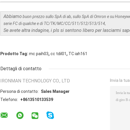
Abbiamo
buon prezzo sullo SpA di ab, sullo SpA di Omron e su Honeywe
serie FC di qualche e di TC/TK/MC/CC/511/512/513/514,
Se avete altra indagine, i pls si sentono libero per lasciarmi sap
,
,
Prodotto Tag:
mc paih03
cc tdil01
TC iah161
Dettagli di contatto
IRONMAN TECHNOLOGY CO., LTD
Invia la tu
Persona di contatto:
Sales Manager
Telefono:
+8613510133539