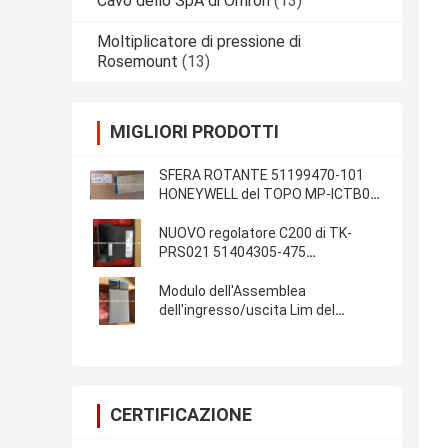
Cavo dello SpA di Omron
(13)
Moltiplicatore di pressione di
Rosemount
(13)
MIGLIORI PRODOTTI
SFERA ROTANTE 51199470-101
HONEYWELL del TOPO MP-ICTB01-
100 nuovo in scatola in azione
NUOVO regolatore C200 di TK-
PRS021 51404305-475
HONEYWELL
Modulo dell'Assemblea
dell'ingresso/uscita Lim del
modulo 51403427-275 dello SpA di
TK-IOLI01 Honeywell
CERTIFICAZIONE