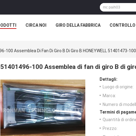
RODOTTI
CIRCA NOI
GIRO DELLA FABBRICA
CONTROLLO 
6-100 Assemblea Di Fan Di Giro B Di Giro B HONEYWELL 51401473-100
51401496-100 Assemblea di fan di giro B di 
Dettagli:
Luogo di origine:
Marca:
Numero di modell
Termini di pagame
Quantità di ordin
Prezzo: