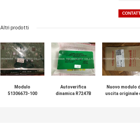
Altri prodotti
Modulo
Autoverifica
Nuovo modulo d
51306673-100
dinamica R7247B
uscita originale 
dello SpA una
1003 del modulo
Digital della car
garanzia
dello SpA di
dello SpA FC-SD
Honeywell EPNI di
Honeywell
1624 24VDC
anno/CARTA
dell'amplificatore
110MA SDI-162
HWR-D FW-B di
della fiamma del
cc V1.1
ENB
controllo di
R7247B1003