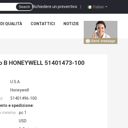
Richiedere un preventivo
|
Italian
Search
DI QUALITÀ
CONTATTICI
NOTIZIE
CASI
giro B HONEYWELL 51401473-100
U.S.A.
Honeywell
o:
51401496-100
nto e spedizione:
e minimo:
pc 1
USD