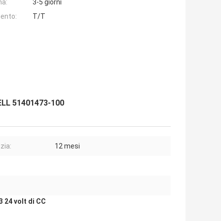
na:
3-5 giorni
ento:
T/T
WELL 51401473-100
zia:
12 mesi
 24 volt di CC