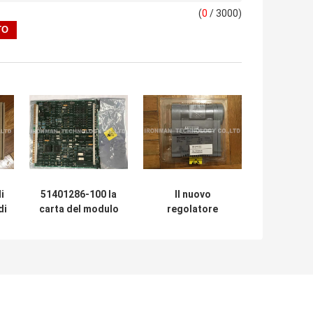
(
0
/ 3000)
i
51401286-100 la
Il nuovo
di
carta del modulo
regolatore
ta
EPDG dello SpA di
originale CC-
I-
Honeywell ha
PCNT01
migliorato il
51405046-175 del
4
generatore di
modulo dello SpA
esposizione
di Honeywell ha
periferico
sostenuto i
modelli C300