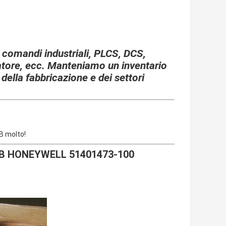
i comandi industriali, PLCS, DCS,
latore, ecc. Manteniamo un inventario
 della fabbricazione e dei settori
B molto!
ro B HONEYWELL 51401473-100