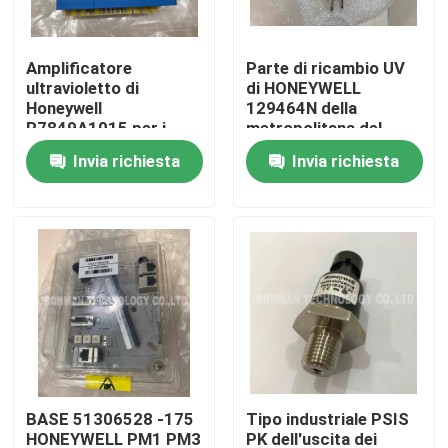
Prodotti
Amplificatore
Parte di ricambio UV
ultravioletto di
di HONEYWELL
Honeywell
129464N della
Modulo di controllo dello SpA
R7849A1015 per i
metropolitana del
moduli di relè di 7800
rivelatore del sensore
Invia richiesta
Invia richiesta
SERIE
della fiamma
Modulo dello SpA di Honeywell
Regolatore di Honeywell HC900
Modulo di Honeywell FSC
Honeywell cabla i prodotti
BASE 51306528 -175
Tipo industriale PSIS
Pacchetto della batteria di Honeywell
HONEYWELL PM1 PM3
PK dell'uscita dei