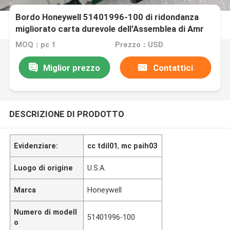
Bordo Honeywell 51401996-100 di ridondanza
migliorato carta durevole dell'Assemblea di Amr
MOQ：pc 1
Prezzo：USD
Miglior prezzo
Contattici
DESCRIZIONE DI PRODOTTO
Evidenziare:
cc tdil01
,
mc paih03
Luogo di origine
U.S.A.
Marca
Honeywell
Numero di modell
51401996-100
o