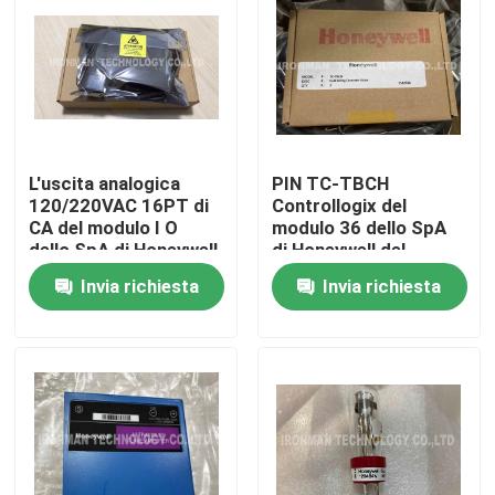
L'uscita analogica
PIN TC-TBCH
120/220VAC 16PT di
Controllogix del
CA del modulo I O
modulo 36 dello SpA
dello SpA di Honeywell
di Honeywell del
TK-ODK161 HA
blocchetto terminali
Invia richiesta
Invia richiesta
RICOPERTO
Casa
Chi siamo
Contatti