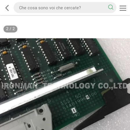
2
/
2