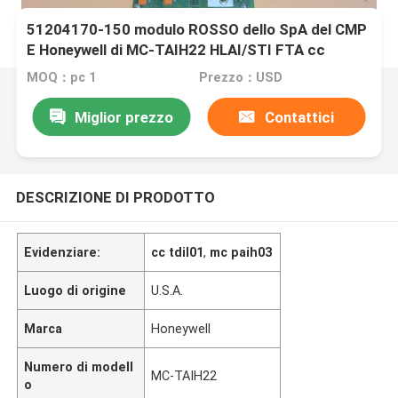
51204170-150 modulo ROSSO dello SpA del CMP
E Honeywell di MC-TAIH22 HLAI/STI FTA cc
MOQ：pc 1
Prezzo：USD
Miglior prezzo
Contattici
DESCRIZIONE DI PRODOTTO
Evidenziare:
cc tdil01
,
mc paih03
Luogo di origine
U.S.A.
Marca
Honeywell
Numero di modell
MC-TAIH22
o