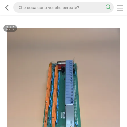
2
/
3