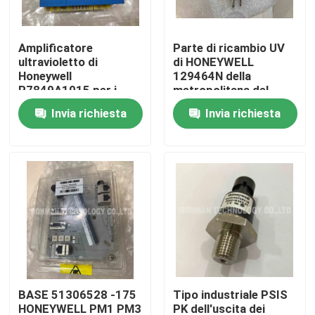
Prodotti
Amplificatore
Parte di ricambio UV
ultravioletto di
di HONEYWELL
Honeywell
129464N della
Modulo di controllo dello SpA
R7849A1015 per i
metropolitana del
moduli di relè di 7800
rivelatore del sensore
Invia richiesta
Invia richiesta
SERIE
della fiamma
Modulo dello SpA di Honeywell
Regolatore di Honeywell HC900
Modulo di Honeywell FSC
Honeywell cabla i prodotti
BASE 51306528 -175
Tipo industriale PSIS
Pacchetto della batteria di Honeywell
HONEYWELL PM1 PM3
PK dell'uscita dei