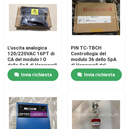
L'uscita analogica
PIN TC-TBCH
120/220VAC 16PT di
Controllogix del
CA del modulo I O
modulo 36 dello SpA
dello SpA di Honeywell
di Honeywell del
TK-ODK161 HA
blocchetto terminali
Invia richiesta
Invia richiesta
RICOPERTO
Casa
Chi siamo
Contatti