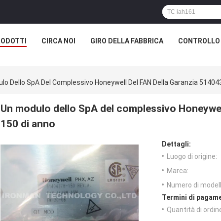
RODOTTI
CIRCA NOI
GIRO DELLA FABBRICA
CONTROLLO 
lo Dello SpA Del Complessivo Honeywell Del FAN Della Garanzia 51404
Un modulo dello SpA del complessivo Honeywel
150 di anno
Dettagli:
Luogo di origine:
Marca:
Numero di modell
Termini di pagame
Quantità di ordin