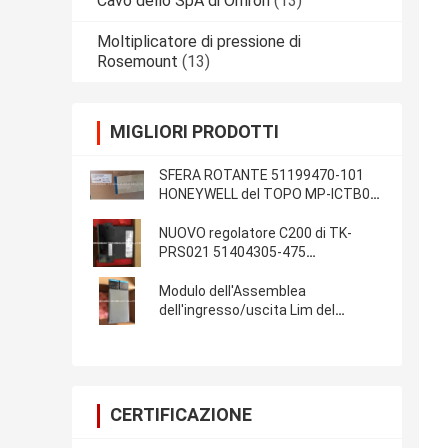
Cavo dello SpA di Omron
(13)
Moltiplicatore di pressione di
Rosemount
(13)
MIGLIORI PRODOTTI
SFERA ROTANTE 51199470-101
HONEYWELL del TOPO MP-ICTB01-
100 nuovo in scatola in azione
NUOVO regolatore C200 di TK-
PRS021 51404305-475
HONEYWELL
Modulo dell'Assemblea
dell'ingresso/uscita Lim del
modulo 51403427-275 dello SpA di
TK-IOLI01 Honeywell
CERTIFICAZIONE