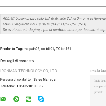
Abbiamo
buon prezzo sullo SpA di ab, sullo SpA di Omron e su Honeywe
serie FC di qualche e di TC/TK/MC/CC/511/512/513/514,
Se avete altra indagine, i pls si sentono libero per lasciarmi sap
,
,
Prodotto Tag:
mc paih03
cc tdil01
TC iah161
Dettagli di contatto
IRONMAN TECHNOLOGY CO., LTD
Invia la tu
Persona di contatto:
Sales Manager
Telefono:
+8613510133539