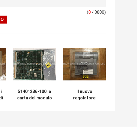
(
0
/ 3000)
i
51401286-100 la
Il nuovo
di
carta del modulo
regolatore
ta
EPDG dello SpA di
originale CC-
I-
Honeywell ha
PCNT01
migliorato il
51405046-175 del
4
generatore di
modulo dello SpA
esposizione
di Honeywell ha
periferico
sostenuto i