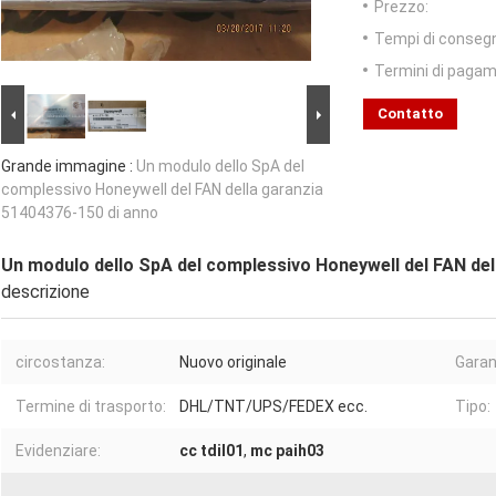
Prezzo:
Tempi di conseg
Termini di pagam
Contatto
Grande immagine :
Un modulo dello SpA del
complessivo Honeywell del FAN della garanzia
51404376-150 di anno
Un modulo dello SpA del complessivo Honeywell del FAN del
descrizione
circostanza:
Nuovo originale
Garan
Termine di trasporto:
DHL/TNT/UPS/FEDEX ecc.
Tipo:
Evidenziare:
cc tdil01
,
mc paih03