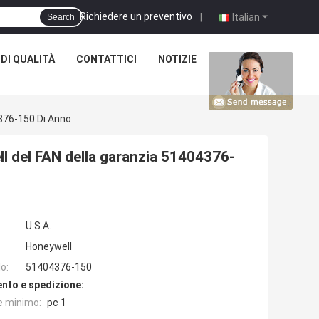
Richiedere un preventivo
|
Italian
Search
DI QUALITÀ
CONTATTICI
NOTIZIE
CASI
376-150 Di Anno
l del FAN della garanzia 51404376-
U.S.A.
Honeywell
o:
51404376-150
nto e spedizione:
e minimo:
pc 1