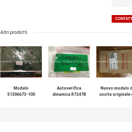
Altri prodotti
Modulo
Autoverifica
Nuovo modulo d
51306673-100
dinamica R7247B
uscita originale 
dello SpA una
1003 del modulo
Digital della car
garanzia
dello SpA di
dello SpA FC-SD
Honeywell EPNI di
Honeywell
1624 24VDC
anno/CARTA
dell'amplificatore
110MA SDI-162
HWR-D FW-B di
della fiamma del
cc V1.1
ENB
controllo di