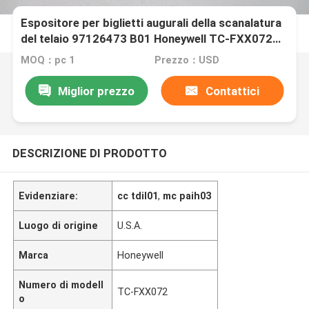
Espositore per biglietti augurali della scanalatura
del telaio 97126473 B01 Honeywell TC-FXX072
Experion 7
MOQ：pc 1
Prezzo：USD
Miglior prezzo
Contattici
DESCRIZIONE DI PRODOTTO
Evidenziare:
cc tdil01
,
mc paih03
Luogo di origine
U.S.A.
Marca
Honeywell
Numero di modell
TC-FXX072
o