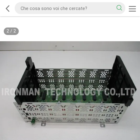
2
/
2