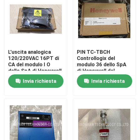
L'uscita analogica
PIN TC-TBCH
120/220VAC 16PT di
Controllogix del
CA del modulo I O
modulo 36 dello SpA
dello SpA di Honeywell
di Honeywell del
TK-ODK161 HA
blocchetto terminali
Invia richiesta
Invia richiesta
RICOPERTO
Casa
Chi siamo
Contatti