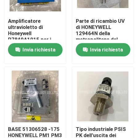
Prodotti
Amplificatore
Parte di ricambio UV
ultravioletto di
di HONEYWELL
Honeywell
129464N della
Modulo di controllo dello SpA
R7849A1015 per i
metropolitana del
moduli di relè di 7800
rivelatore del sensore
Invia richiesta
Invia richiesta
SERIE
della fiamma
Modulo dello SpA di Honeywell
Regolatore di Honeywell HC900
Modulo di Honeywell FSC
Honeywell cabla i prodotti
BASE 51306528 -175
Tipo industriale PSIS
Pacchetto della batteria di Honeywell
HONEYWELL PM1 PM3
PK dell'uscita dei