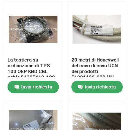
La tastiera su
20 metri di Honeywell
ordinazione di TPS
del cavo di cavo UCN
100 OEP KBD CBL
dei prodotti
cabla 51305418-100
51201420-020 MU-
Honeywell
KFTA20 FTA
Invia richiesta
Invia richiesta
Casa
Chi siamo
Contatti