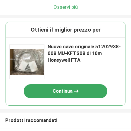
Osservi più
Ottieni il miglior prezzo per
Nuovo cavo originale 51202938-
008 MU-KFTS08 di 10m
Honeywell FTA
Continua
Prodotti raccomandati