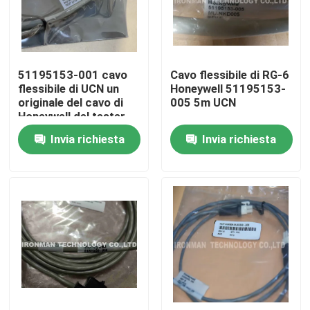
Prodotti
51195153-001 cavo
Cavo flessibile di RG-6
Modulo di controllo dello SpA
flessibile di UCN un
Honeywell 51195153-
originale del cavo di
005 5m UCN
Honeywell del tester
Modulo dello SpA di Honeywell
nuovo
Invia richiesta
Invia richiesta
Regolatore di Honeywell HC900
Modulo di Honeywell FSC
Honeywell cabla i prodotti
Pacchetto della batteria di Honeywell