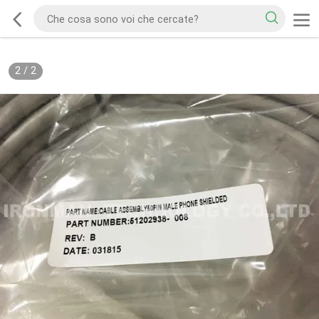
2
/
2