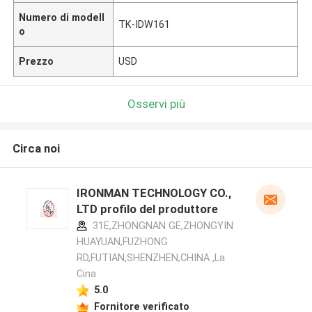
Numero di modell
TK-IDW161
o
Prezzo
USD
Osservi più
Circa noi
IRONMAN TECHNOLOGY CO.,
LTD profilo del produttore
31E,ZHONGNAN GE,ZHONGYIN
HUAYUAN,FUZHONG
RD,FUTIAN,SHENZHEN,CHINA ,La
Cina
5.0
Fornitore verificato