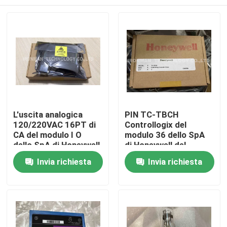
L'uscita analogica
PIN TC-TBCH
120/220VAC 16PT di
Controllogix del
CA del modulo I O
modulo 36 dello SpA
dello SpA di Honeywell
di Honeywell del
TK-ODK161 HA
blocchetto terminali
Casa
Invia richiesta
Invia richiesta
RICOPERTO
Prodotti
Circa noi