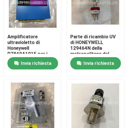
Giro della fabbrica
Controllo di qualità
Amplificatore
Parte di ricambio UV
ultravioletto di
di HONEYWELL
Honeywell
129464N della
Contattici
R7849A1015 per i
metropolitana del
moduli di relè di 7800
rivelatore del sensore
Invia richiesta
Invia richiesta
SERIE
della fiamma
Notizie
Casi
Modulo di controllo dello SpA
Modulo dello SpA di Honeywell