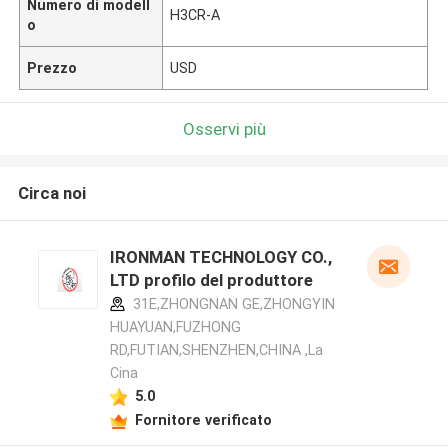
Numero di modell
H3CR-A
o
Prezzo
USD
Osservi più
Circa noi
IRONMAN TECHNOLOGY CO.,
LTD profilo del produttore
31E,ZHONGNAN GE,ZHONGYIN
HUAYUAN,FUZHONG
RD,FUTIAN,SHENZHEN,CHINA ,La
Cina
5.0
Fornitore verificato