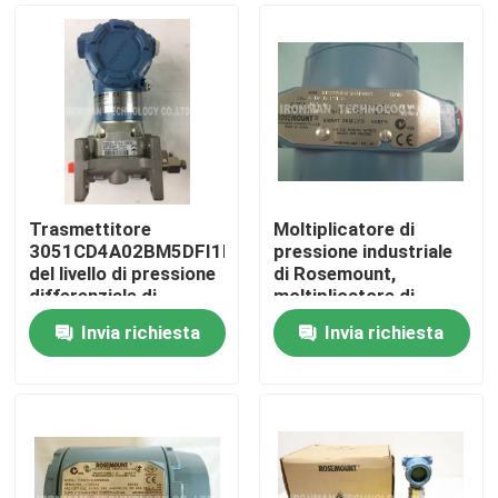
Trasmettitore
Moltiplicatore di
3051CD4A02BM5DFI1H3L4Q4
pressione industriale
del livello di pressione
di Rosemount,
differenziale di
moltiplicatore di
Emerson Rosemount
pressione di Hart
Invia richiesta
Invia richiesta
2088G1S22A1B4E5Q4P0
Casa
Chi siamo
Contatti