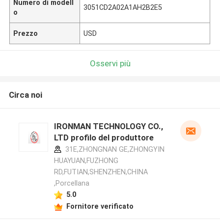
Numero di modell
3051CD2A02A1AH2B2E5
o
Prezzo
USD
Osservi più
Circa noi
IRONMAN TECHNOLOGY CO.,
LTD profilo del produttore
31E,ZHONGNAN GE,ZHONGYIN
HUAYUAN,FUZHONG
RD,FUTIAN,SHENZHEN,CHINA
,Porcellana
5.0
Fornitore verificato