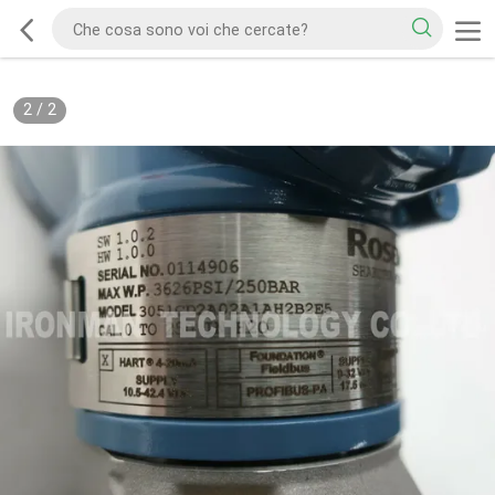
2
/
2