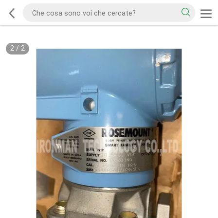
2
/
2