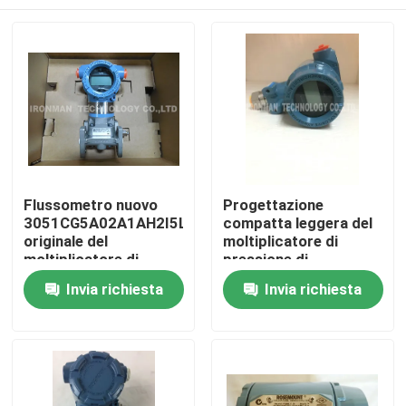
Flussometro nuovo
Progettazione
3051CG5A02A1AH2I5L4M5
compatta leggera del
originale del
moltiplicatore di
moltiplicatore di
pressione di
pressione di 116767
Rosemount
Casa
Invia richiesta
Invia richiesta
Rosemount
2088G2S22A1B4S5Q4
Prodotti
Circa noi